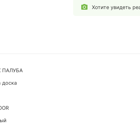
Хотите увидеть ре
X ПАЛУБА
 доска
OOR
вый