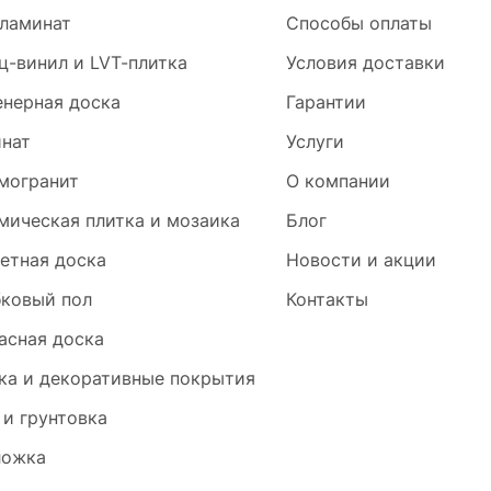
ламинат
Способы оплаты
ц-винил и LVT-плитка
Условия доставки
нерная доска
Гарантии
нат
Услуги
могранит
О компании
мическая плитка и мозаика
Блог
етная доска
Новости и акции
ковый пол
Контакты
асная доска
ка и декоративные покрытия
 и грунтовка
ложка