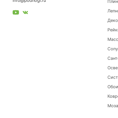
info@podnogi.ru
Плин
Лепн
Деко
Рейк
Масс
Сопу
Сант
Осве
Сист
Обо
Ковр
Моза