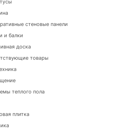
тусы
ина
ративные стеновые панели
и и балки
ивная доска
тствующие товары
ехника
щение
емы теплого пола
и
овая плитка
ика