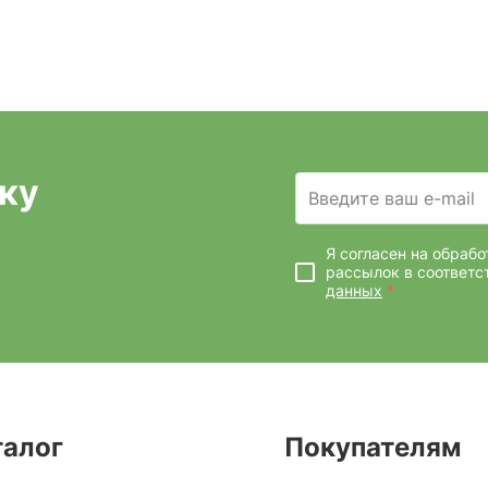
ку
Введите ваш e-mail
Я согласен на обраб
рассылок
в соответс
данных
*
талог
Покупателям