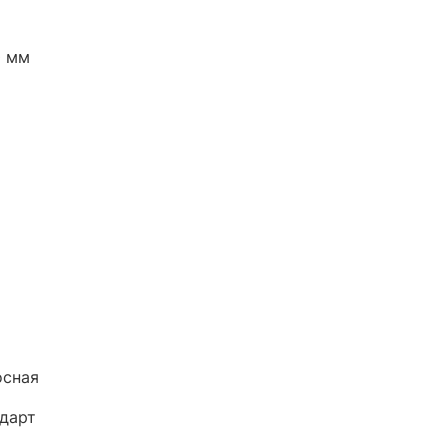
0 мм
осная
дарт