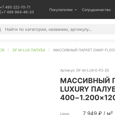
+7 495 222-70-71
Покупателям
Сотрудничество
|
+7 499 964-46-33
OR
DF M-LUX ПАЛУБА
МАССИВНЫЙ ПАРКЕТ DAMY FLOOR
Артикул:
DF-M-LUX-E-P2-20
МАССИВНЫЙ П
LUXURY ПАЛУ
400−1.200×12
7 949
₽
/
м²
Цена