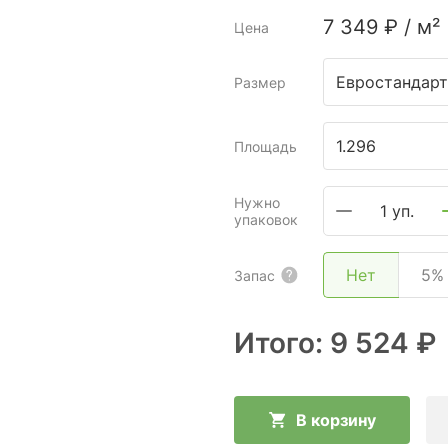
7 349
₽
/
м²
Цена
Евростандарт
Размер
Площадь
Нужно
1 уп.
упаковок
Нет
5%
Запас
Итого:
9 524 ₽
В корзину