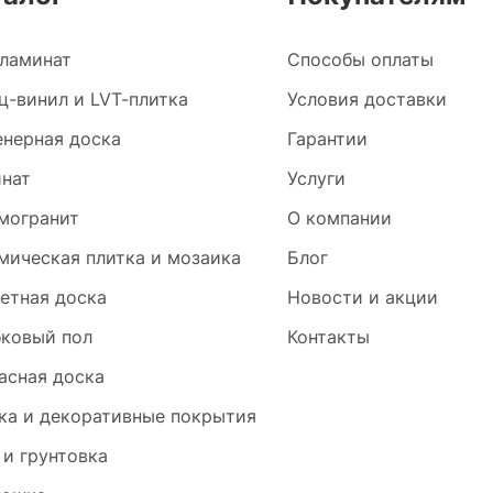
ламинат
Способы оплаты
ц-винил и LVT-плитка
Условия доставки
нерная доска
Гарантии
нат
Услуги
могранит
О компании
мическая плитка и мозаика
Блог
етная доска
Новости и акции
ковый пол
Контакты
асная доска
ка и декоративные покрытия
 и грунтовка