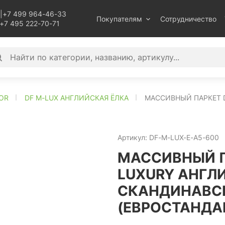
|
+7 499 964-46-33
Покупателям
Сотрудничество
+7 495 222-70-71
OR
DF M-LUX АНГЛИЙСКАЯ ЁЛКА
МАССИВНЫЙ ПАРКЕТ D
Артикул:
DF-M-LUX-E-A5-600
МАССИВНЫЙ П
LUXURY АНГЛ
СКАНДИНАВСК
(ЕВРОСТАНДА