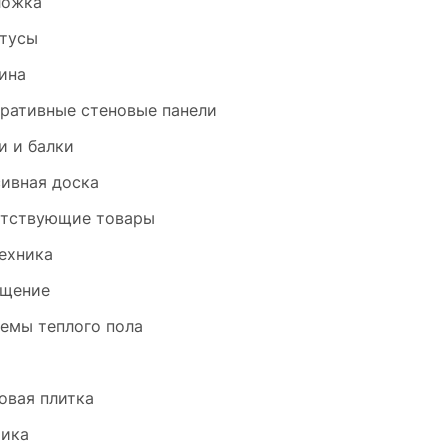
ложка
тусы
ина
ративные стеновые панели
и и балки
ивная доска
тствующие товары
ехника
щение
емы теплого пола
и
овая плитка
ика