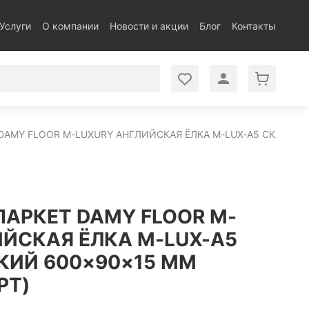
Услуги
О компании
Новости и акции
Блог
Контакты
AMY FLOOR M-LUXURY АНГЛИЙСКАЯ ЁЛКА M-LUX-A5 СКАНДИ
АРКЕТ DAMY FLOOR M-
ИЙСКАЯ ЁЛКА M-LUX-A5
ИЙ 600×90×15 ММ
РТ)