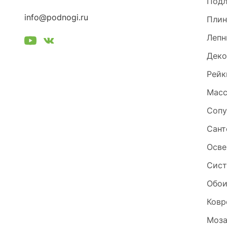
Под
info@podnogi.ru
Плин
Лепн
Деко
Рейк
Масс
Сопу
Сант
Осве
Сист
Обо
Ковр
Моза