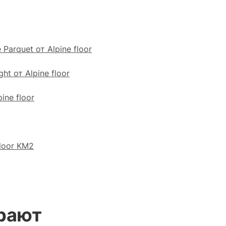
arquet от Alpine floor
t от Alpine floor
ine floor
loor KM2
рают