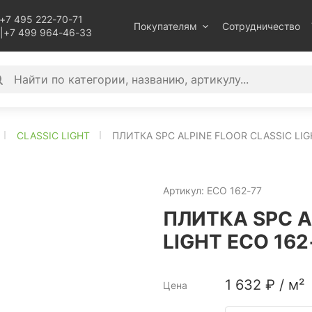
+7 495 222-70-71
Покупателям
Сотрудничество
|
+7 499 964-46-33
CLASSIC LIGHT
ПЛИТКА SPC ALPINE FLOOR CLASSIC LI
Артикул:
ECO 162-77
ПЛИТКА SPC A
LIGHT ECO 16
1 632
₽
/
м²
Цена