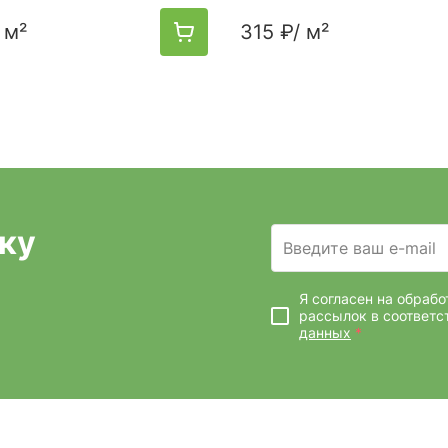
 м²
315 ₽
/ м²
ку
Введите ваш e-mail
Я согласен на обраб
рассылок
в соответс
данных
*