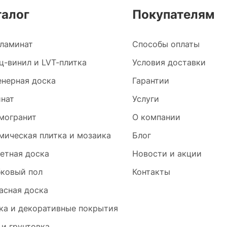
талог
Покупателям
ламинат
Способы оплаты
ц-винил и LVT-плитка
Условия доставки
нерная доска
Гарантии
нат
Услуги
могранит
О компании
мическая плитка и мозаика
Блог
етная доска
Новости и акции
ковый пол
Контакты
асная доска
ка и декоративные покрытия
 и грунтовка