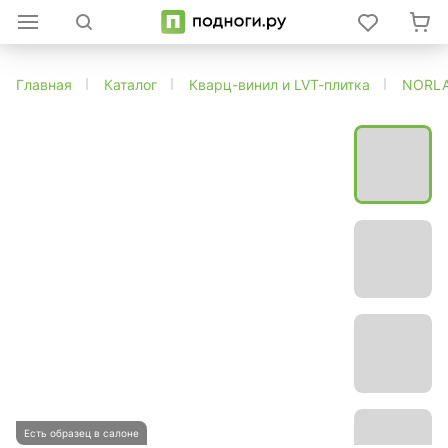
Главная
Каталог
Кварц-винил и LVT-плитка
NORL
Есть образец в салоне