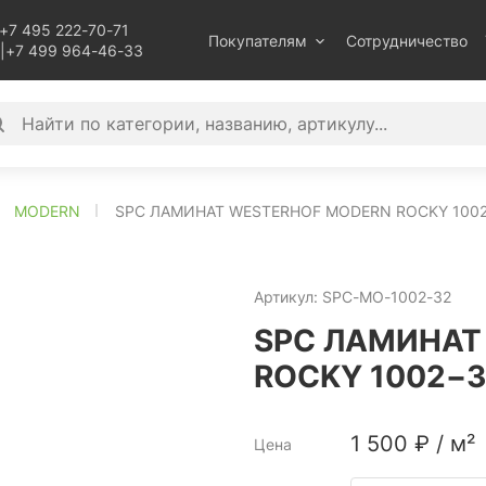
+7 495 222-70-71
Покупателям
Сотрудничество
|
+7 499 964-46-33
MODERN
SPC ЛАМИНАТ WESTERHOF MODERN ROCKY 100
Артикул:
SPC-MO-1002-32
SPC ЛАМИНАТ
ROCKY 1002−
1 500
₽
/
м²
Цена