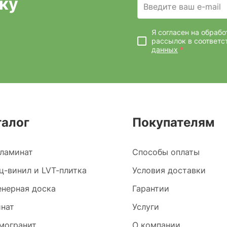
ку
Введите ваш e-mail
Я согласен на обраб
рассылок
в соответс
данных
*
талог
Покупателям
ламинат
Способы оплаты
ц-винил и LVT-плитка
Условия доставки
нерная доска
Гарантии
нат
Услуги
могранит
О компании