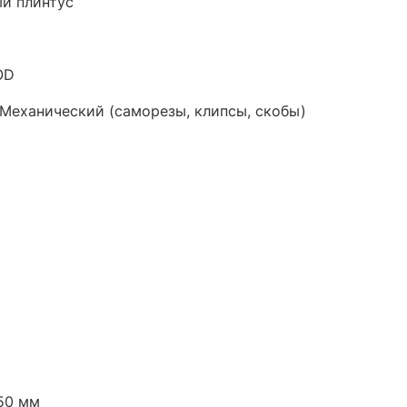
й плинтус
OD
 Механический (саморезы, клипсы, скобы)
50 мм