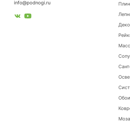
info@podnogi.ru
Плин
Лепн
Деко
Рейк
Масс
Сопу
Сант
Осве
Сист
Обо
Ковр
Моза