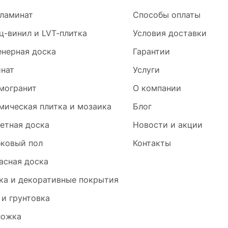
ламинат
Способы оплаты
ц-винил и LVT-плитка
Условия доставки
нерная доска
Гарантии
нат
Услуги
могранит
О компании
мическая плитка и мозаика
Блог
етная доска
Новости и акции
ковый пол
Контакты
асная доска
ка и декоративные покрытия
 и грунтовка
ложка