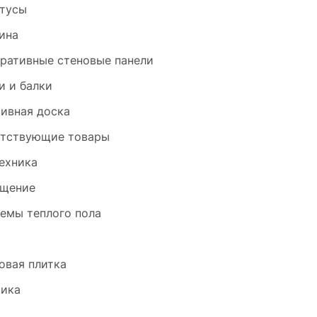
тусы
ина
ративные стеновые панели
и и балки
ивная доска
тствующие товары
ехника
щение
емы теплого пола
и
овая плитка
ика