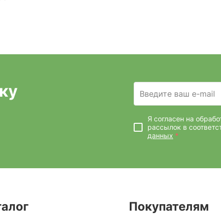
ку
Введите ваш e-mail
Я согласен на обраб
рассылок
в соответс
данных
*
талог
Покупателям