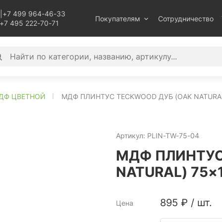
|
+7 499 964-46-33
Покупателям
Сотрудничество
+7 495 222-70-71
ДФ ЦВЕТНОЙ
МДФ ПЛИНТУС TECKWOOD ДУБ (OAK NATURA
Артикул:
PLIN-TW-75-04
МДФ ПЛИНТУС
NATURAL) 75×
895
₽
/
шт.
Цена