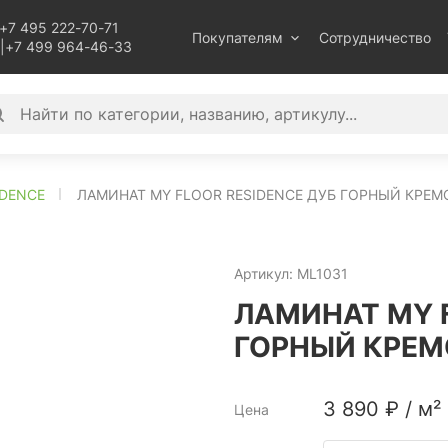
+7 495 222-70-71
Покупателям
Сотрудничество
|
+7 499 964-46-33
IDENCE
ЛАМИНАТ MY FLOOR RESIDENCE ДУБ ГОРНЫЙ КРЕМ
Артикул:
ML1031
ЛАМИНАТ MY F
ГОРНЫЙ КРЕМ
3 890
₽
/
м²
Цена