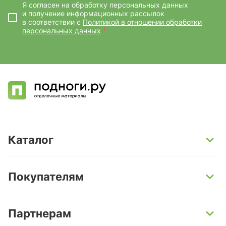
Я согласен на обработку персональных данных
и получение информационных рассылок
в соответствии с
Политикой в отношении обработки
персональных данных
*
Каталог
SPC-ламинат
Покупателям
Кварц-винил и LVT-плитка
Инженерная доска
Способы оплаты
Партнерам
Ламинат
Условия доставки