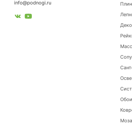
info@podnogi.ru
Плин
Лепн
Деко
Рейк
Масс
Сопу
Сант
Осве
Сист
Обо
Ковр
Моза