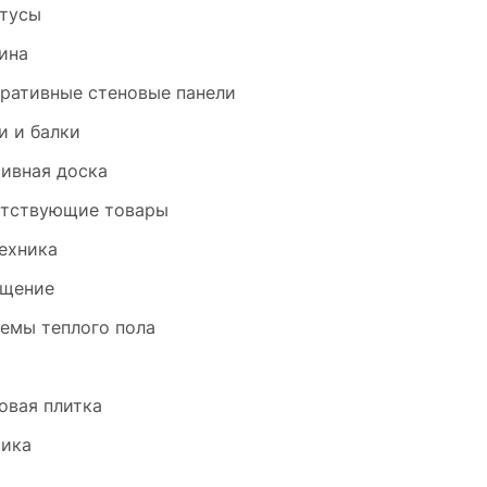
тусы
ина
ративные стеновые панели
и и балки
ивная доска
тствующие товары
ехника
щение
емы теплого пола
и
овая плитка
ика