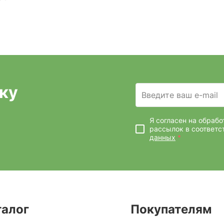
ку
Введите ваш e-mail
Я согласен на обраб
рассылок
в соответс
данных
*
талог
Покупателям