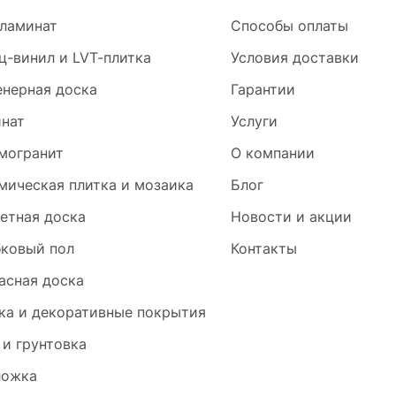
ламинат
Способы оплаты
ц-винил и LVT-плитка
Условия доставки
нерная доска
Гарантии
нат
Услуги
могранит
О компании
мическая плитка и мозаика
Блог
етная доска
Новости и акции
ковый пол
Контакты
асная доска
ка и декоративные покрытия
 и грунтовка
ложка