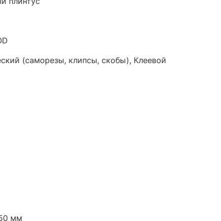
й плинтус
OD
ский (саморезы, клипсы, скобы), Клеевой
50 мм