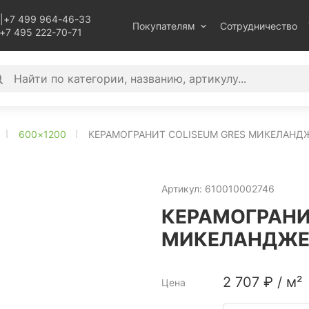
|
+7 499 964-46-33
Покупателям
Сотрудничество
+7 495 222-70-71
600×1200
КЕРАМОГРАНИТ COLISEUM GRES МИКЕЛАНДЖ
Артикул:
610010002746
КЕРАМОГРАНИ
МИКЕЛАНДЖЕЛ
2 707
₽
/
м²
Цена