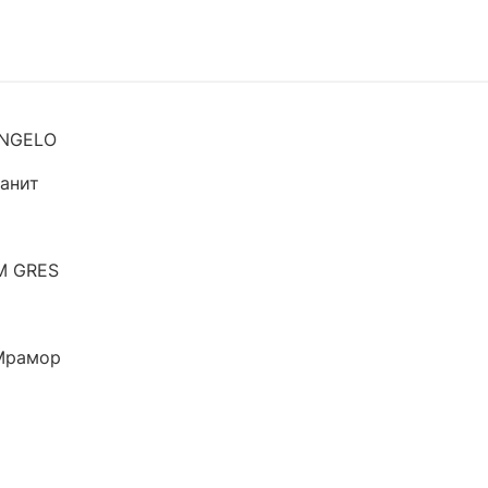
NGELO
анит
M GRES
Мрамор