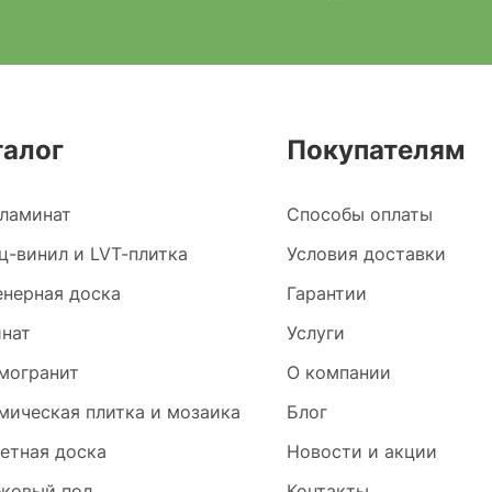
талог
Покупателям
ламинат
Способы оплаты
ц-винил и LVT-плитка
Условия доставки
нерная доска
Гарантии
нат
Услуги
могранит
О компании
мическая плитка и мозаика
Блог
етная доска
Новости и акции
ковый пол
Контакты