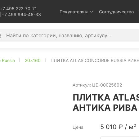
+7 495 222-70-71
Покупателям
Сотрудничество
|
+7 499 964-46-33
 Russia
20×160
ПЛИТКА ATLAS CONCORDE RUSSIA РИВЕ
Артикул:
ЦБ-00025692
ПЛИТКА ATLAS
АНТИКА РИВА 
5 010
₽
/
м²
Цена