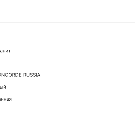
анит
ONCORDE RUSSIA
вый
анная