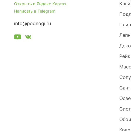
Клей
Открыть в Яндекс.Картах
Написать в Telegram
Под
info@podnogi.ru
Плин
Лепн
Деко
Рейк
Масс
Сопу
Сант
Осве
Сист
Обо
Ковр