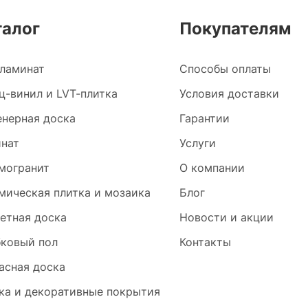
талог
Покупателям
ламинат
Способы оплаты
ц-винил и LVT-плитка
Условия доставки
нерная доска
Гарантии
нат
Услуги
могранит
О компании
мическая плитка и мозаика
Блог
етная доска
Новости и акции
ковый пол
Контакты
асная доска
ка и декоративные покрытия