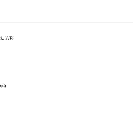
 XL WR
вый