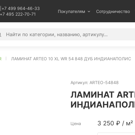
|
+7 499 964-46-33
Покупателям
Сотрудничество
+7 495 222-70-71
R
ЛАМИНАТ ARTEO 10 XL WR 54 848 ДУБ ИНДИАНАПОЛИС
Артикул:
ARTEO-54848
ЛАМИНАТ ARTE
ИНДИАНАПОЛ
3 250
₽
/
м²
Цена