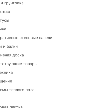
 и грунтовка
ложка
тусы
ина
ративные стеновые панели
и и балки
ивная доска
тствующие товары
ехника
щение
емы теплого пола
и
овая плитка