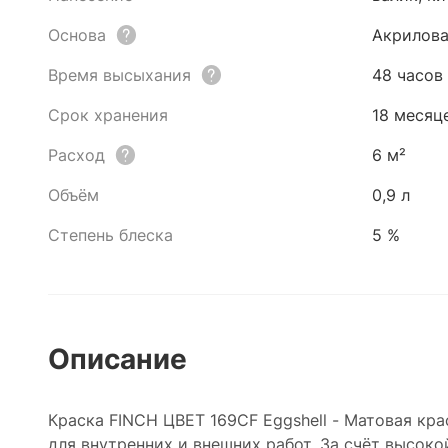
Основа
Акрилова
Время высыхания
48 часов
Срок хранения
18 месяц
Расход
6 м²
Объём
0,9 л
Степень блеска
5 %
Описание
Краска FINCH ЦВЕТ 169CF Eggshell - Матовая кр
для внутренних и внешних работ. За счёт высок