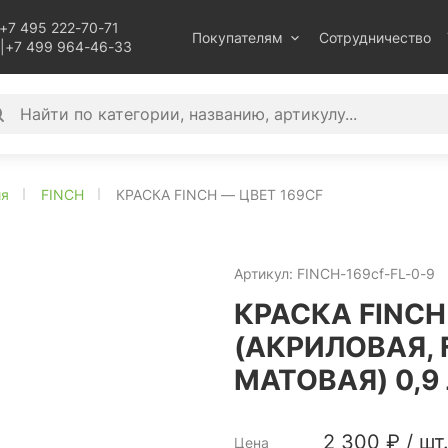
+7 495 222-70-71
Покупателям
Сотрудничество
|
+7 499 964-46-33
ия
FINCH
КРАСКА FINCH — ЦВЕТ 169CF
Артикул:
FINCH-169cf-FL-0-9
КРАСКА FINCH
(АКРИЛОВАЯ, 
МАТОВАЯ) 0,9
2 300
₽
/
шт
Цена