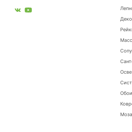
Лепн
Деко
Рейк
Масс
Сопу
Сант
Осве
Сист
Обо
Ковр
Моза