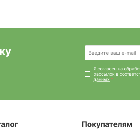
ку
Введите ваш e-mail
Я согласен на обраб
рассылок
в соответс
данных
*
талог
Покупателям