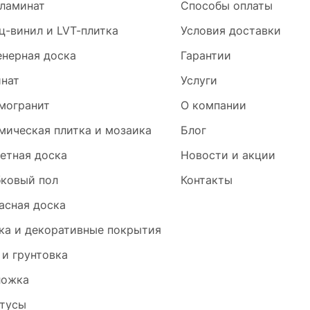
ламинат
Способы оплаты
ц-винил и LVT-плитка
Условия доставки
нерная доска
Гарантии
нат
Услуги
могранит
О компании
мическая плитка и мозаика
Блог
етная доска
Новости и акции
ковый пол
Контакты
асная доска
ка и декоративные покрытия
 и грунтовка
ложка
тусы