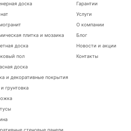
нерная доска
Гарантии
нат
Услуги
могранит
О компании
мическая плитка и мозаика
Блог
етная доска
Новости и акции
ковый пол
Контакты
асная доска
ка и декоративные покрытия
 и грунтовка
ложка
тусы
ина
ративные стеновые панели