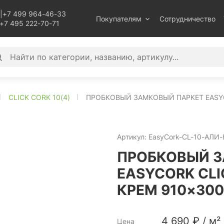
|
+7 499 964-46-33
Покупателям
Сотрудничество
+7 495 222-70-71
CLICK CORK 10(4)
ПРОБКОВЫЙ ЗАМКОВЫЙ ПАРКЕТ EASYCO
Артикул:
EasyCork-CL-10-АЛИ-
ПРОБКОВЫЙ З
EASYCORK CLI
КРЕМ 910×30
4 690
₽
/
м²
Цена