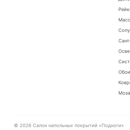
Рейк
Масс
Сопу
Сант
Осве
Сист
Обо
Ковр
Моза
©
2026
Салон напольных покрытий «Подноги»