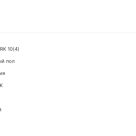
RK 10(4)
ый пол
ия
K
й