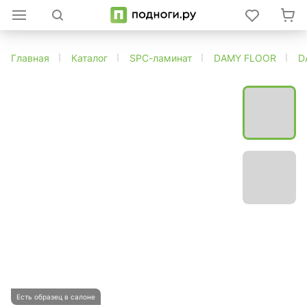
Главная
Каталог
SPC-ламинат
DAMY FLOOR
D
Есть образец в салоне