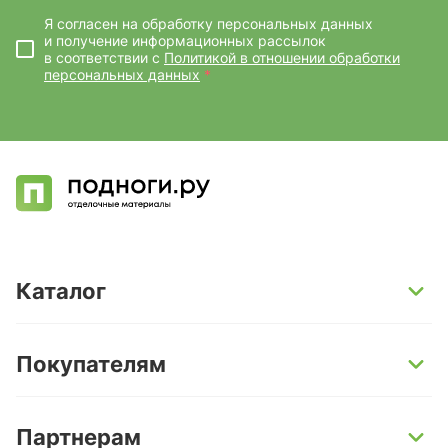
Я согласен на обработку персональных данных
и получение информационных рассылок
в соответствии с
Политикой в отношении обработки
персональных данных
*
Каталог
SPC-ламинат
Покупателям
Кварц-винил и LVT-плитка
Инженерная доска
Способы оплаты
Партнерам
Ламинат
Условия доставки