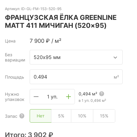
Артикул:
ID-GL-FM-153-520-95
ФРАНЦУЗСКАЯ ЁЛКА GREENLINE
MATT 411 МИЧИГАН (520×95)
7 900
₽
/
м²
Цена
Без
520х95 мм
вариации
Площадь
м²
0,494
м²
Нужно
1 уп.
упаковок
в 1 уп.
0,494
м²
Нет
5%
10%
15%
Запас
Итого:
3 902 ₽