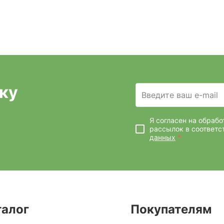
ку
Введите ваш e-mail
Я согласен на обраб
рассылок
в соответс
данных
*
талог
Покупателям