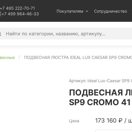
+7 495 222-70-71
Покупателям
Сотрудничество
|
+7 499 964-46-33
весные
ПОДВЕСНАЯ ЛЮСТРА IDEAL LUX CAESAR SP9 CROMO
Артикул:
Ideal Lux-Caesar SP9
ПОДВЕСНАЯ Л
SP9 CROMO 41
173 160
₽
/
ш
Цена