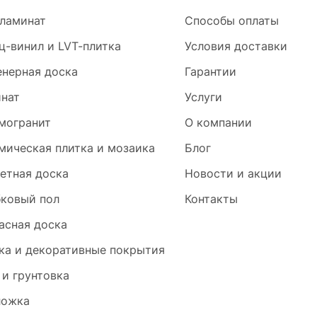
ламинат
Способы оплаты
ц-винил и LVT-плитка
Условия доставки
нерная доска
Гарантии
нат
Услуги
могранит
О компании
мическая плитка и мозаика
Блог
етная доска
Новости и акции
ковый пол
Контакты
асная доска
ка и декоративные покрытия
 и грунтовка
ложка