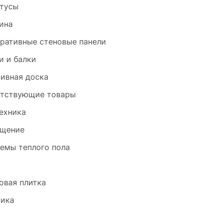
тусы
ина
ративные стеновые панели
и и балки
ивная доска
тствующие товары
ехника
щение
емы теплого пола
и
овая плитка
ика