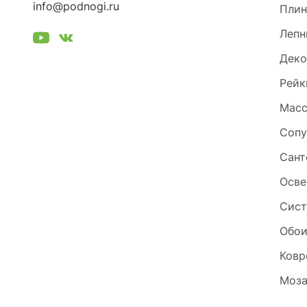
info@podnogi.ru
Плин
Лепн
Деко
Рейк
Масс
Сопу
Сант
Осве
Сист
Обо
Ковр
Моза