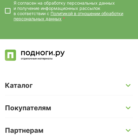
Я согласен на обработку персональных данных
и получение информационных рассылок
в соответствии с
Политикой в отношении обработки
персональных данных
*
Каталог
SPC-ламинат
Покупателям
Кварц-винил и LVT-плитка
Инженерная доска
Способы оплаты
Партнерам
Ламинат
Условия доставки