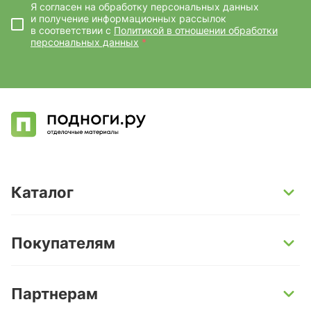
Я согласен на обработку персональных данных
и получение информационных рассылок
в соответствии с
Политикой в отношении обработки
персональных данных
*
Каталог
SPC-ламинат
Покупателям
Кварц-винил и LVT-плитка
Инженерная доска
Способы оплаты
Партнерам
Ламинат
Условия доставки