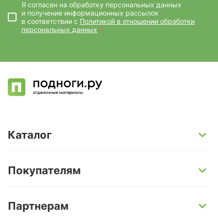
Я согласен на обработку персональных данных
и получение информационных рассылок
в соответствии с
Политикой в отношении обработки
персональных данных
*
Каталог
SPC-ламинат
Покупателям
Кварц-винил и LVT-плитка
Инженерная доска
Способы оплаты
Партнерам
Ламинат
Условия доставки