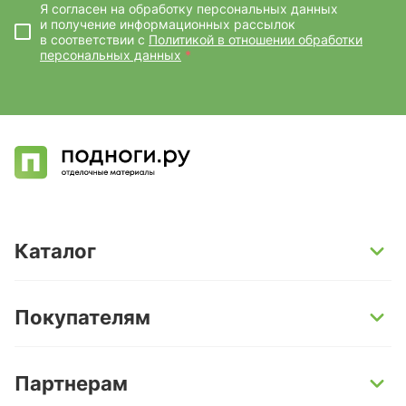
Я согласен на обработку персональных данных
и получение информационных рассылок
в соответствии с
Политикой в отношении обработки
персональных данных
*
Каталог
SPC-ламинат
Покупателям
Кварц-винил и LVT-плитка
Инженерная доска
Способы оплаты
Партнерам
Ламинат
Условия доставки