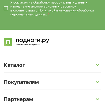
Я согласен на обработку персональных данных
и получение информационных рассылок
в соответствии с
Политикой в отношении обработки
персональных данных
*
Каталог
SPC-ламинат
Покупателям
Кварц-винил и LVT-плитка
Инженерная доска
Способы оплаты
Партнерам
Ламинат
Условия доставки