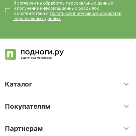
Я согласен на обработку персональных данных
и получение информационных рассылок
в соответствии с
Политикой в отношении обработки
персональных данных
*
Каталог
SPC-ламинат
Покупателям
Кварц-винил и LVT-плитка
Инженерная доска
Способы оплаты
Партнерам
Ламинат
Условия доставки