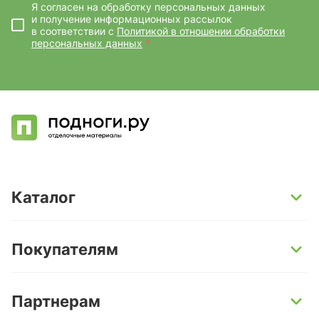
Я согласен на обработку персональных данных
и получение информационных рассылок
в соответствии с
Политикой в отношении обработки
персональных данных
*
Каталог
SPC-ламинат
Покупателям
Кварц-винил и LVT-плитка
Инженерная доска
Способы оплаты
Партнерам
Ламинат
Условия доставки