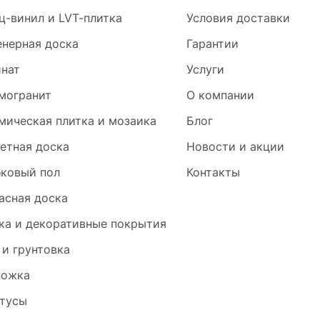
ц-винил и LVT-плитка
Условия доставки
нерная доска
Гарантии
нат
Услуги
могранит
О компании
мическая плитка и мозаика
Блог
етная доска
Новости и акции
ковый пол
Контакты
асная доска
ка и декоративные покрытия
 и грунтовка
ложка
тусы