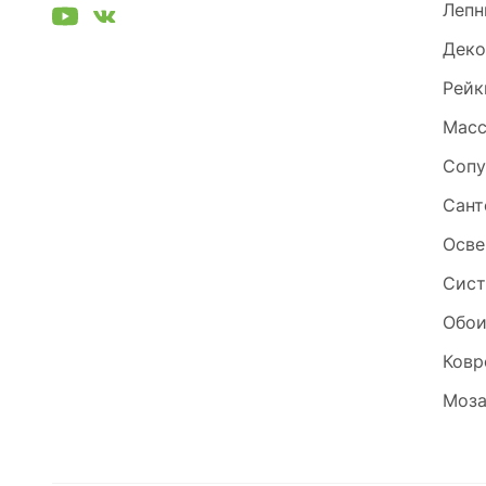
Лепн
Деко
Рейк
Масс
Сопу
Сант
Осве
Сист
Обо
Ковр
Моза