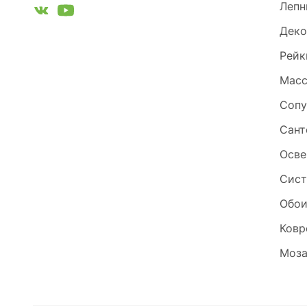
Лепн
Деко
Рейк
Масс
Сопу
Сант
Осве
Сист
Обо
Ковр
Моза