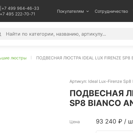
|
+7 499 964-46-33
Покупателям
Сотрудничество
+7 495 222-70-71
ьшие люстры
ПОДВЕСНАЯ ЛЮСТРА IDEAL LUX FIRENZE SP8 B
Артикул:
Ideal Lux-Firenze Sp8 
ПОДВЕСНАЯ ЛЮ
SP8 BIANCO AN
93 240
₽
/
ш
Цена