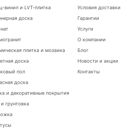
ц-винил и LVT-плитка
Условия доставки
нерная доска
Гарантии
нат
Услуги
могранит
О компании
мическая плитка и мозаика
Блог
етная доска
Новости и акции
ковый пол
Контакты
асная доска
ка и декоративные покрытия
 и грунтовка
ложка
тусы