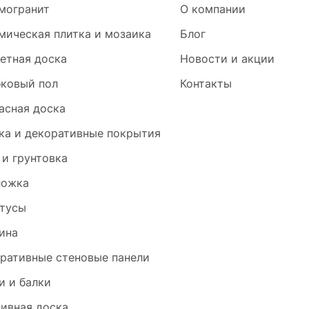
могранит
О компании
мическая плитка и мозаика
Блог
етная доска
Новости и акции
ковый пол
Контакты
асная доска
ка и декоративные покрытия
 и грунтовка
ложка
тусы
ина
ративные стеновые панели
и и балки
ивная доска