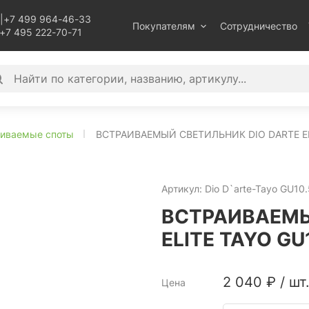
|
+7 499 964-46-33
Покупателям
Сотрудничество
+7 495 222-70-71
аиваемые споты
ВСТРАИВАЕМЫЙ СВЕТИЛЬНИК DIO DARTE ELIT
Артикул:
Dio D`arte-Tayo GU10.
ВСТРАИВАЕМЫ
ELITE TAYO GU1
2 040
₽
/
шт
Цена