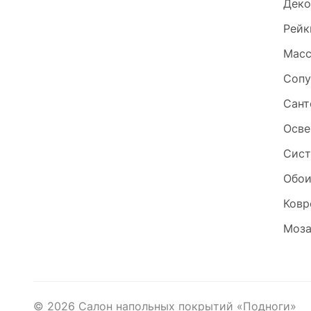
Деко
Рейк
Масс
Сопу
Сант
Осве
Сист
Обо
Ковр
Моза
©
2026
Салон напольных покрытий «Подноги»