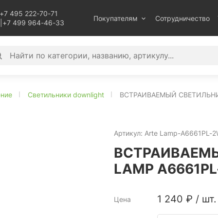
+7 495 222-70-71
Покупателям
Сотрудничество
|
+7 499 964-46-33
ение
Светильники downlight
ВСТРАИВАЕМЫЙ СВЕТИЛЬНИ
Артикул:
Arte Lamp-A6661PL-
ВСТРАИВАЕМЫ
LAMP A6661P
1 240
₽
/
шт.
Цена