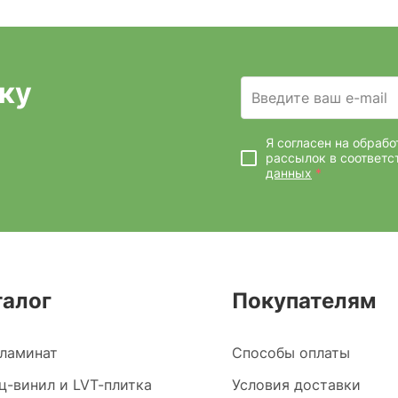
ку
Введите ваш e-mail
Я согласен на обраб
рассылок
в соответс
данных
*
талог
Покупателям
ламинат
Способы оплаты
ц-винил и LVT-плитка
Условия доставки