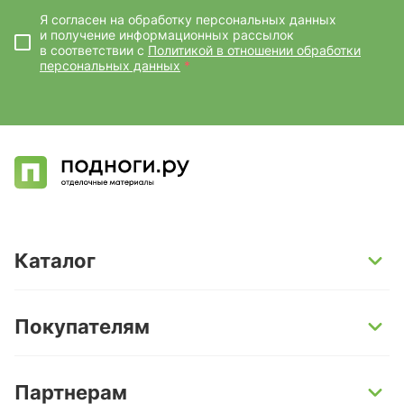
Я согласен на обработку персональных данных
и получение информационных рассылок
в соответствии с
Политикой в отношении обработки
персональных данных
*
Каталог
SPC-ламинат
Покупателям
Кварц-винил и LVT-плитка
Инженерная доска
Способы оплаты
Партнерам
Ламинат
Условия доставки