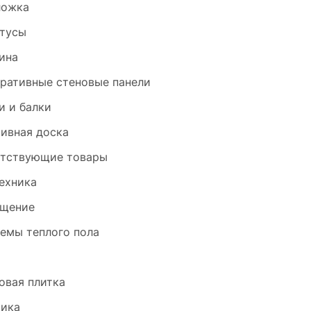
ложка
тусы
ина
ративные стеновые панели
и и балки
ивная доска
тствующие товары
ехника
щение
емы теплого пола
и
овая плитка
ика