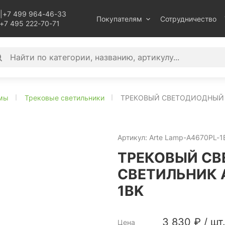
|
+7 499 964-46-33
Покупателям
Сотрудничество
+7 495 222-70-71
емы
Трековые светильники
ТРЕКОВЫЙ СВЕТОДИОДНЫЙ С
Артикул:
Arte Lamp-A4670PL-1
ТРЕКОВЫЙ С
СВЕТИЛЬНИК A
1BK
3 830
₽
/
шт
Цена