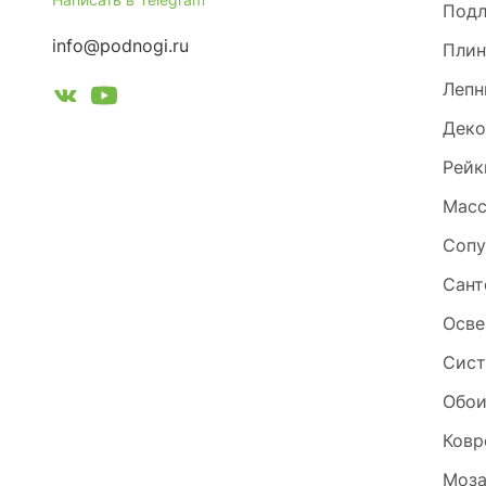
Под
info@podnogi.ru
Плин
Лепн
Деко
Рейк
Масс
Сопу
Сант
Осве
Сист
Обо
Ковр
Моза