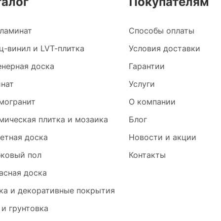
талог
Покупателям
ламинат
Способы оплаты
ц-винил и LVT-плитка
Условия доставки
нерная доска
Гарантии
нат
Услуги
могранит
О компании
мическая плитка и мозаика
Блог
етная доска
Новости и акции
ковый пол
Контакты
асная доска
ка и декоративные покрытия
 и грунтовка