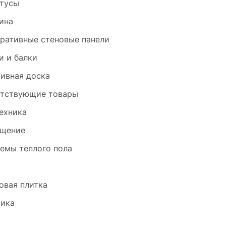
тусы
ина
ративные стеновые панели
и и балки
ивная доска
тствующие товары
ехника
щение
емы теплого пола
и
овая плитка
ика