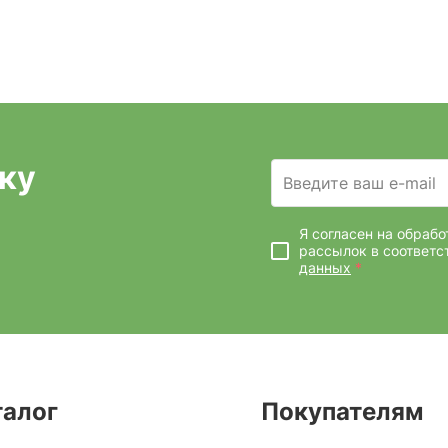
ку
Введите ваш e-mail
Я согласен на обраб
рассылок
в соответс
данных
*
талог
Покупателям