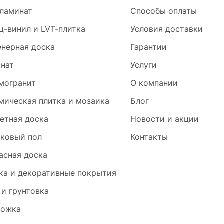
ламинат
Способы оплаты
ц-винил и LVT-плитка
Условия доставки
нерная доска
Гарантии
нат
Услуги
могранит
О компании
мическая плитка и мозаика
Блог
етная доска
Новости и акции
ковый пол
Контакты
асная доска
ка и декоративные покрытия
 и грунтовка
ложка