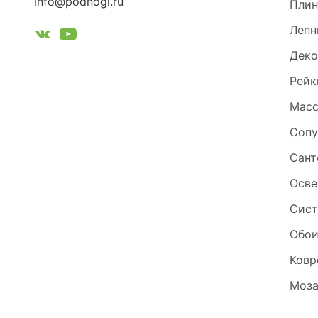
info@podnogi.ru
Плин
Лепн
Деко
Рейк
Масс
Сопу
Сант
Осве
Сист
Обо
Ковр
Моза