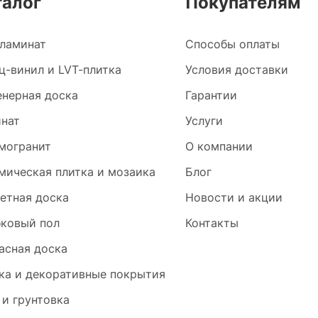
талог
Покупателям
ламинат
Способы оплаты
ц-винил и LVT-плитка
Условия доставки
нерная доска
Гарантии
нат
Услуги
могранит
О компании
мическая плитка и мозаика
Блог
етная доска
Новости и акции
ковый пол
Контакты
асная доска
ка и декоративные покрытия
 и грунтовка