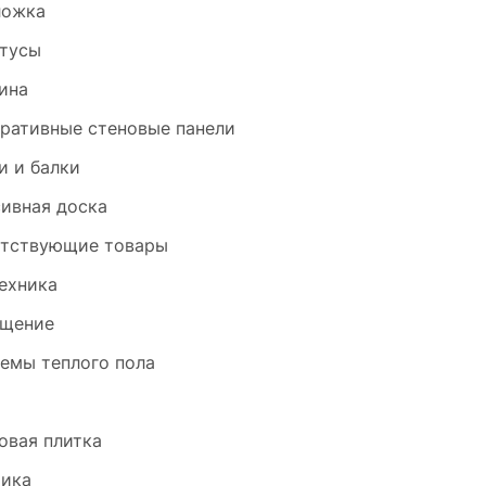
ложка
тусы
ина
ративные стеновые панели
и и балки
ивная доска
тствующие товары
ехника
щение
емы теплого пола
и
овая плитка
ика