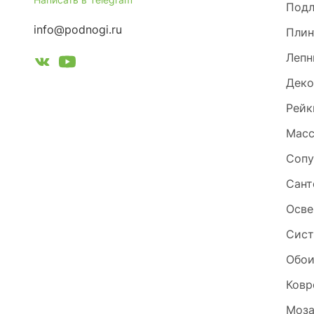
Под
info@podnogi.ru
Плин
Лепн
Деко
Рейк
Масс
Сопу
Сант
Осве
Сист
Обо
Ковр
Моза