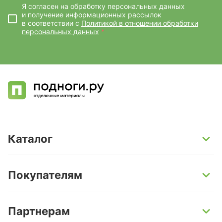
Я согласен на обработку персональных данных
и получение информационных рассылок
в соответствии с
Политикой в отношении обработки
персональных данных
*
Каталог
SPC-ламинат
Покупателям
Кварц-винил и LVT-плитка
Инженерная доска
Способы оплаты
Партнерам
Ламинат
Условия доставки