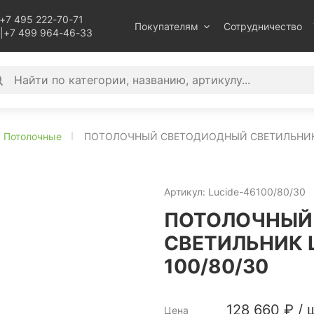
+7 495 222-70-71
Покупателям
Сотрудничество
|
+7 499 964-46-33
Потолочные
ПОТОЛОЧНЫЙ СВЕТОДИОДНЫЙ СВЕТИЛЬНИК L
Артикул:
Lucide-46100/80/30
ПОТОЛОЧНЫЙ
СВЕТИЛЬНИК L
100/80/30
128 660
₽
/
ш
Цена