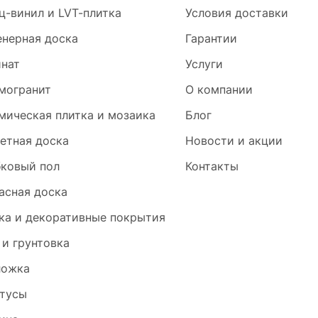
ц-винил и LVT-плитка
Условия доставки
нерная доска
Гарантии
нат
Услуги
могранит
О компании
мическая плитка и мозаика
Блог
етная доска
Новости и акции
ковый пол
Контакты
асная доска
ка и декоративные покрытия
 и грунтовка
ложка
тусы