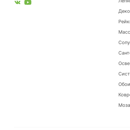
Лепн
Деко
Рейк
Масс
Сопу
Сант
Осве
Сист
Обо
Ковр
Моза