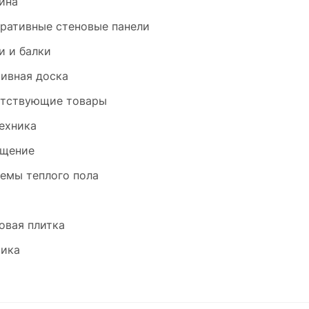
ина
ративные стеновые панели
и и балки
ивная доска
тствующие товары
ехника
щение
емы теплого пола
и
овая плитка
ика