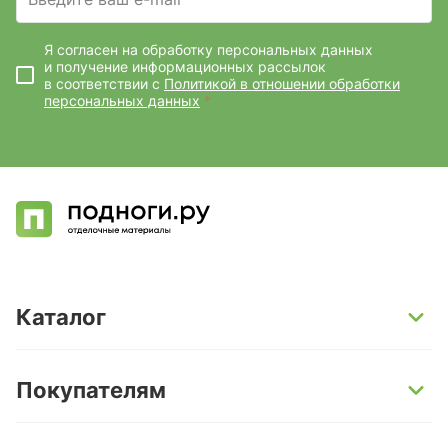
Я согласен на обработку персональных данных
и получение информационных рассылок
в соответствии с
Политикой в отношении обработки
персональных данных
*
Каталог
SPC-ламинат
Покупателям
Кварц-винил и LVT-плитка
Инженерная доска
Способы оплаты