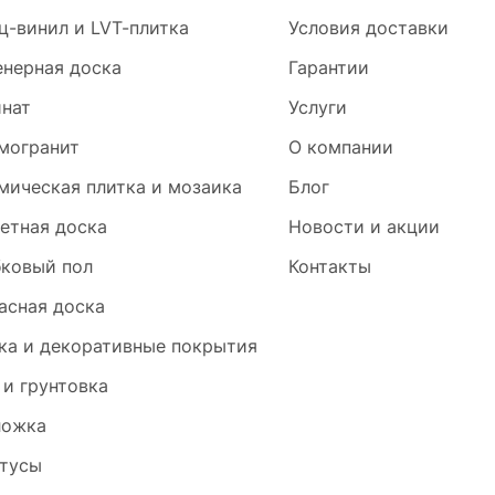
ц-винил и LVT-плитка
Условия доставки
нерная доска
Гарантии
нат
Услуги
могранит
О компании
мическая плитка и мозаика
Блог
етная доска
Новости и акции
ковый пол
Контакты
асная доска
ка и декоративные покрытия
 и грунтовка
ложка
тусы