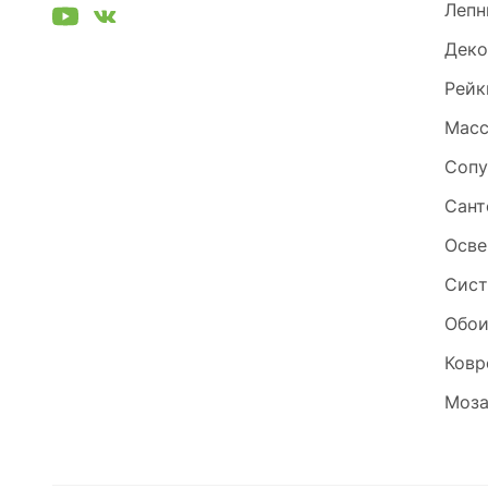
Лепн
Деко
Рейк
Масс
Сопу
Сант
Осве
Сист
Обо
Ковр
Моза