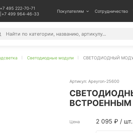
+7 495 222-70-71
Покупателям
Сотрудничество
|
+7 499 964-46-33
одсветка
Светодиодные модули
СВЕТОДИОДНЫЙ МОДУЛ
Артикул:
Apeyron-25600
СВЕТОДИОДНЫ
ВСТРОЕННЫМ 
2 095
₽
/
шт.
Цена