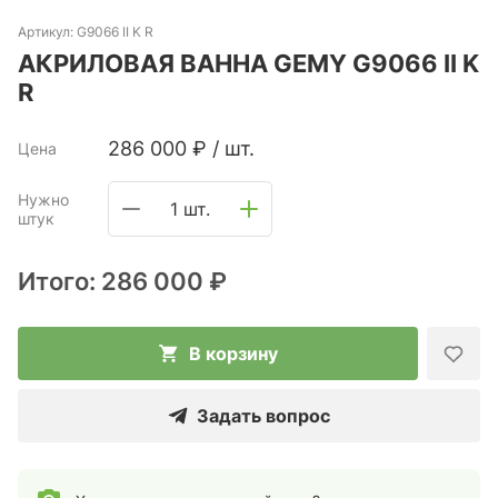
Артикул:
G9066 II K R
АКРИЛОВАЯ ВАННА GEMY G9066 II K
R
286 000
₽
/
шт.
Цена
Нужно
1 шт.
штук
Итого:
286 000 ₽
В корзину
Задать вопрос