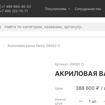
|
+7 499 964-46-33
Покупателям
Сотрудничество
+7 495 222-70-71
Акриловая ванна Gemy G9082 O
Артикул:
G9082 O
АКРИЛОВАЯ В
388 600
₽
/
Цена
Нужно
1 шт.
штук