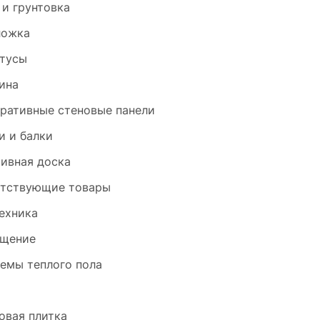
 и грунтовка
ложка
тусы
ина
ративные стеновые панели
и и балки
ивная доска
тствующие товары
ехника
щение
емы теплого пола
и
овая плитка