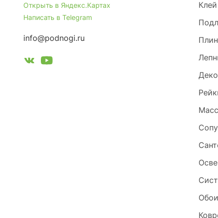
Клей
Открыть в Яндекс.Картах
Написать в Telegram
Под
info@podnogi.ru
Плин
Лепн
Деко
Рейк
Масс
Сопу
Сант
Осве
Сист
Обо
Ковр