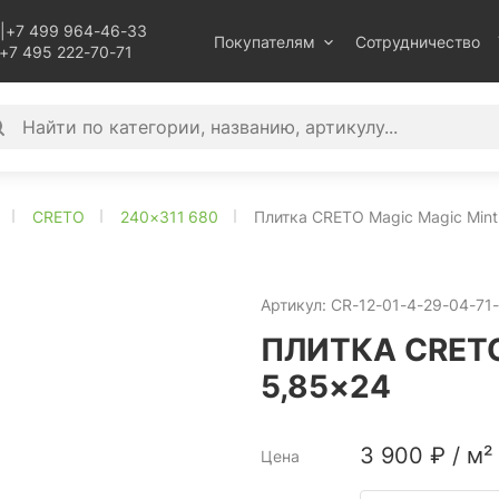
|
+7 499 964-46-33
Покупателям
Сотрудничество
+7 495 222-70-71
CRETO
240×311 680
Плитка CRETO Magic Magic Mint
Артикул:
CR-12-01-4-29-04-71
ПЛИТКА CRETO
5,85×24
3 900
₽
/
м²
Цена