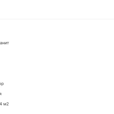
анит
ор
я
4 м2