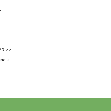
м
80 мм
плита