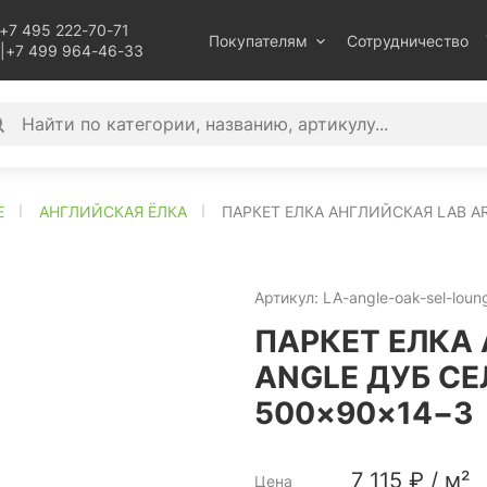
+7 495 222-70-71
Покупателям
Сотрудничество
|
+7 499 964-46-33
E
АНГЛИЙСКАЯ ЁЛКА
ПАРКЕТ ЕЛКА АНГЛИЙСКАЯ LAB A
Артикул:
LA-angle-oak-sel-lou
ПАРКЕТ ЕЛКА
ANGLE ДУБ С
500×90×14−3
7 115
₽
/
м²
Цена