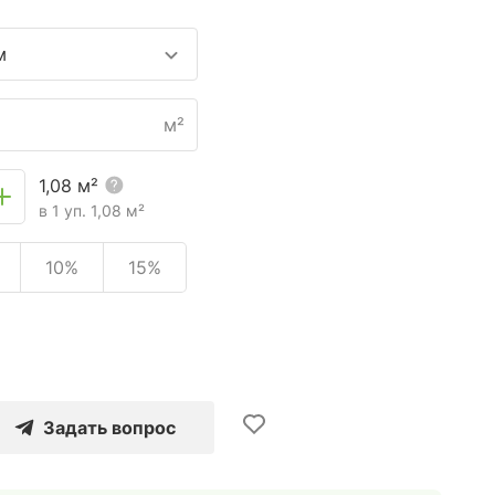
м
м²
1,08
м²
в 1 уп.
1,08
м²
10%
15%
Задать вопрос