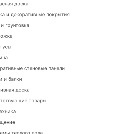
асная доска
ка и декоративные покрытия
 и грунтовка
ложка
тусы
ина
ративные стеновые панели
и и балки
ивная доска
тствующие товары
ехника
щение
емы теплого пола