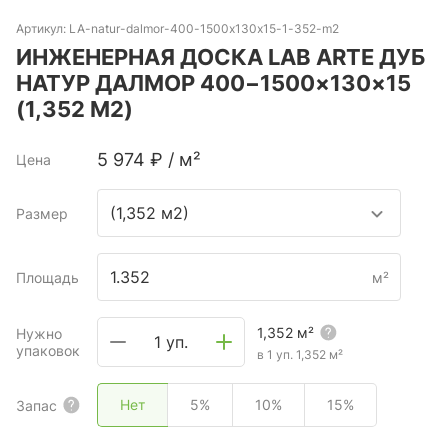
Артикул:
LA-natur-dalmor-400-1500x130x15-1-352-m2
ИНЖЕНЕРНАЯ ДОСКА LAB ARTE ДУБ
НАТУР ДАЛМОР 400−1500×130×15
(1,352 М2)
5 974
₽
/
м²
Цена
(1,352 м2)
Размер
Площадь
м²
1,352
м²
Нужно
1 уп.
упаковок
в 1 уп.
1,352
м²
Нет
5%
10%
15%
Запас