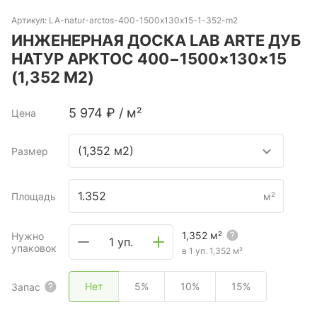
Артикул:
LA-natur-arctos-400-1500x130x15-1-352-m2
ИНЖЕНЕРНАЯ ДОСКА LAB ARTE ДУБ
НАТУР АРКТОС 400−1500×130×15
(1,352 М2)
5 974
₽
/
м²
Цена
(1,352 м2)
Размер
Площадь
м²
1,352
м²
Нужно
1 уп.
упаковок
в 1 уп.
1,352
м²
Нет
5%
10%
15%
Запас