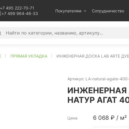
+7 495 222-70-71
Покупателям
Сотрудничество
|
+7 499 964-46-33
E
ПРЯМАЯ УКЛАДКА
ИНЖЕНЕРНАЯ ДОСКА LAB ARTE ДУБ
Артикул:
LA-natural-agate-40
ИНЖЕНЕРНАЯ 
НАТУР АГАТ 40
6 068
₽
/
м²
Цена