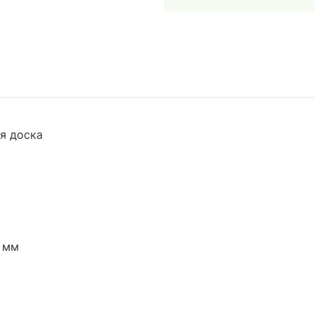
я доска
E
 мм