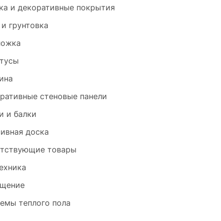
ка и декоративные покрытия
 и грунтовка
ложка
тусы
ина
ративные стеновые панели
и и балки
ивная доска
тствующие товары
ехника
щение
емы теплого пола
и