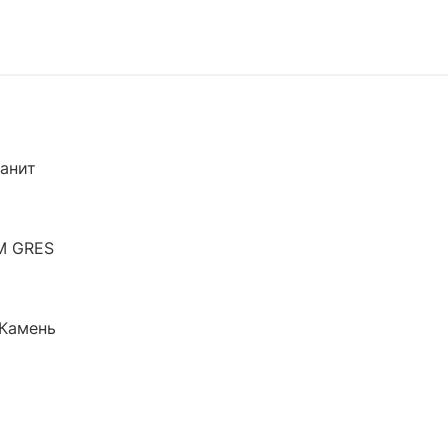
анит
M GRES
Камень