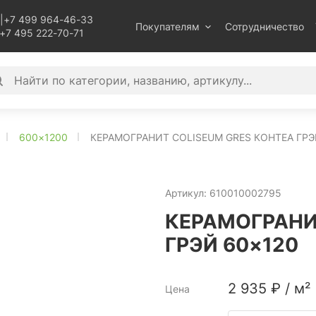
|
+7 499 964-46-33
Покупателям
Сотрудничество
+7 495 222-70-71
600×1200
КЕРАМОГРАНИТ COLISEUM GRES КОНТЕА ГРЭ
Артикул:
610010002795
КЕРАМОГРАНИ
ГРЭЙ 60×120
2 935
₽
/
м²
Цена