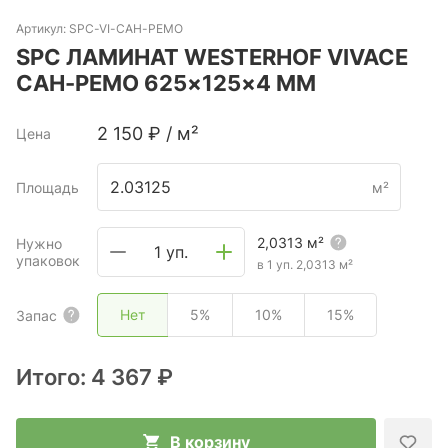
Артикул:
SPC-VI-САН-РЕМО
SPC ЛАМИНАТ WESTERHOF VIVACE
САН-РЕМО 625×125×4 ММ
2 150
₽
/
м²
Цена
Площадь
м²
2,0313
м²
Нужно
1 уп.
упаковок
в 1 уп.
2,0313
м²
Нет
5%
10%
15%
Запас
Итого:
4 367 ₽
В корзину