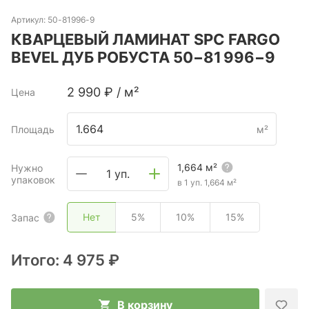
Артикул:
50-81996-9
КВАРЦЕВЫЙ ЛАМИНАТ SPC FARGO
BEVEL ДУБ РОБУСТА 50−81 996−9
2 990
₽
/
м²
Цена
Площадь
м²
1,664
м²
Нужно
1 уп.
упаковок
в 1 уп.
1,664
м²
Нет
5%
10%
15%
Запас
Итого:
4 975 ₽
В корзину