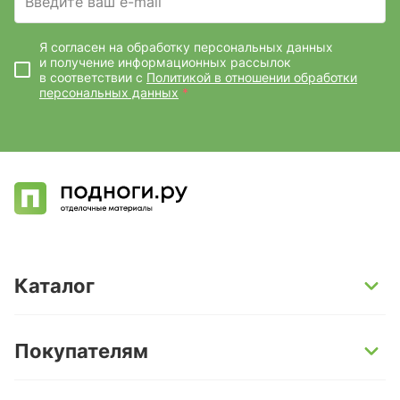
Введите ваш e-mail
Я согласен на обработку персональных данных
и получение информационных рассылок
в соответствии с
Политикой в отношении обработки
персональных данных
*
Каталог
SPC-ламинат
Покупателям
Кварц-винил и LVT-плитка
Инженерная доска
Способы оплаты