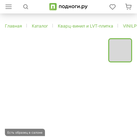
Главная
Каталог
Кварц-винил и LVT-плитка
VINIL
Есть образец в салоне