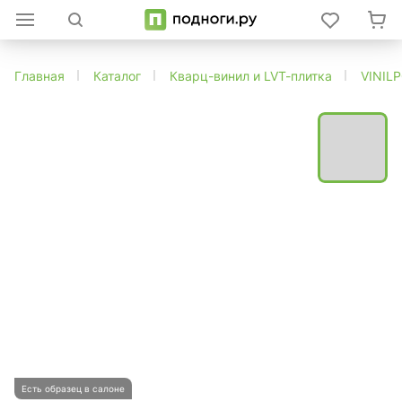
Главная
Каталог
Кварц-винил и LVT-плитка
VINIL
Есть образец в салоне