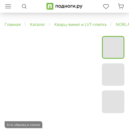
Главная
Каталог
Кварц-винил и LVT-плитка
NORL
Есть образец в салоне